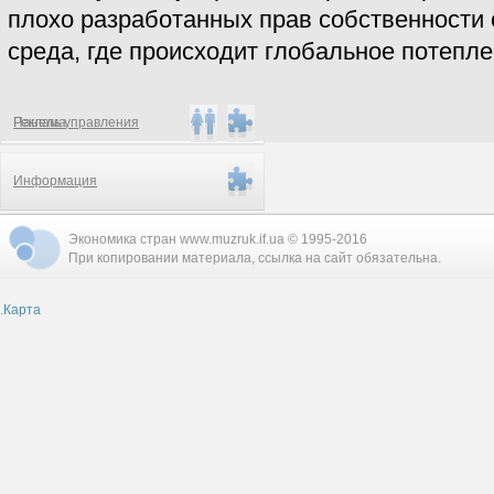
плохо разработанных прав собственности
среда, где происходит глобальное потеплен
Реклама
Панель управления
Информация
Экономика стран www.muzruk.if.ua © 1995-2016
При копировании материала, ссылка на сайт обязательна.
.
Карта