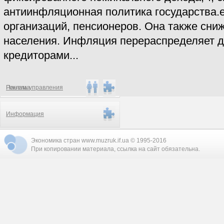
антиинфляционная политика государства.
организаций, пенсионеров. Она также сни
населения. Инфляция перераспределяет 
кредиторами...
Реклама
Панель управления
Информация
Экономика стран www.muzruk.if.ua © 1995-2016
При копировании материала, ссылка на сайт обязательна.